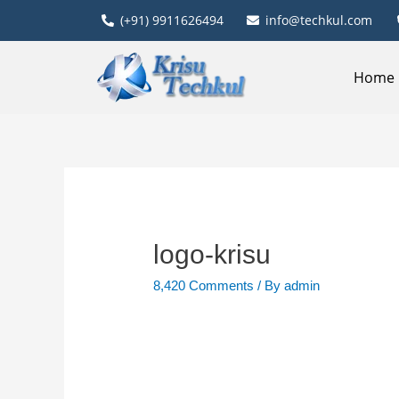
(+91) 9911626494
info@techkul.com
Home
logo-krisu
8,420 Comments
/ By
admin