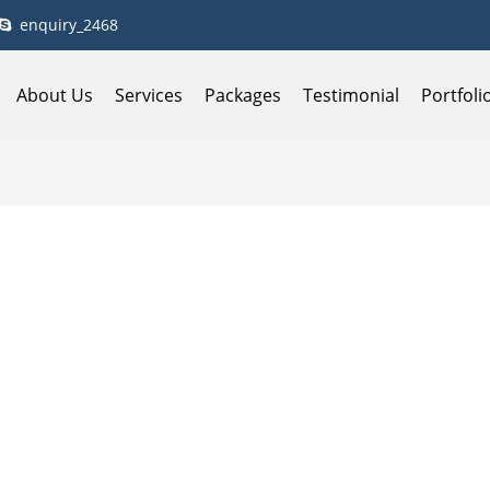
enquiry_2468
About Us
Services
Packages
Testimonial
Portfoli