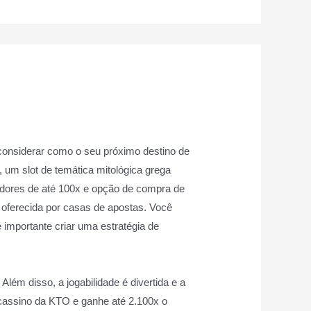
 considerar como o seu próximo destino de
 um slot de temática mitológica grega
adores de até 100x e opção de compra de
 oferecida por casas de apostas. Você
 importante criar uma estratégia de
lém disso, a jogabilidade é divertida e a
 cassino da KTO e ganhe até 2.100x o