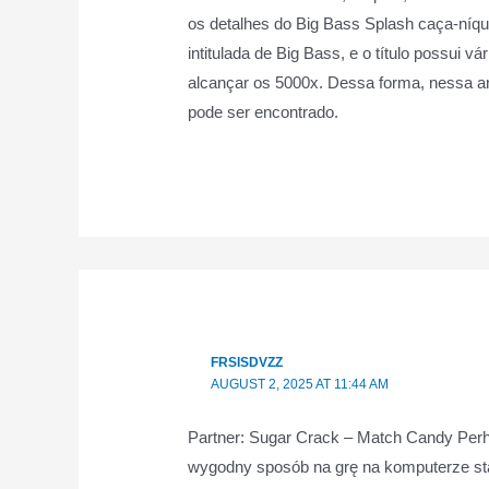
os detalhes do Big Bass Splash caça-níque
intitulada de Big Bass, e o título possui
alcançar os 5000x. Dessa forma, nessa an
pode ser encontrado.
FRSISDVZZ
AUGUST 2, 2025 AT 11:44 AM
Partner: Sugar Crack – Match Candy Perha
wygodny sposób na grę na komputerze stacj