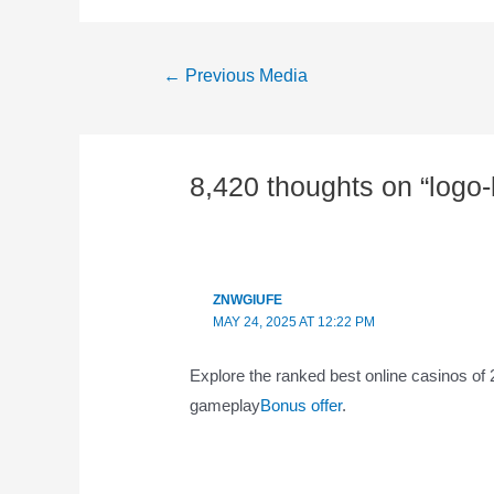
←
Previous Media
8,420 thoughts on “logo-
ZNWGIUFE
MAY 24, 2025 AT 12:22 PM
Explore the ranked best online casinos of
gameplay
Bonus offer
.