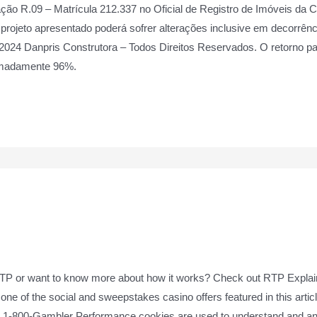
ação R.09 – Matrícula 212.337 no Oficial de Registro de Imóveis da
projeto apresentado poderá sofrer alterações inclusive em decorrênc
024 Danpris Construtora – Todos Direitos Reservados. O retorno pa
imadamente 96%.
RTP or want to know more about how it works? Check out RTP Explai
one of the social and sweepstakes casino offers featured in this artic
 1-800-Gambler Performance cookies are used to understand and ana