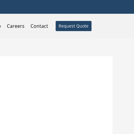
o
Careers
Contact
Request Quote