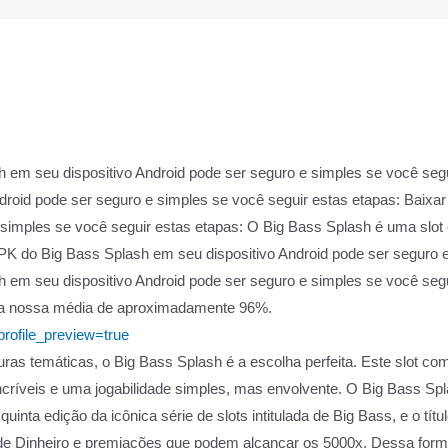
h em seu dispositivo Android pode ser seguro e simples se você segu
droid pode ser seguro e simples se você seguir estas etapas: Baixar
e simples se você seguir estas etapas: O Big Bass Splash é uma slot
APK do Big Bass Splash em seu dispositivo Android pode ser seguro 
h em seu dispositivo Android pode ser seguro e simples se você segu
da nossa média de aproximadamente 96%.
profile_preview=true
turas temáticas, o Big Bass Splash é a escolha perfeita. Este slot 
ncríveis e uma jogabilidade simples, mas envolvente. O Big Bass Spl
inta edição da icônica série de slots intitulada de Big Bass, e o tít
 de Dinheiro e premiações que podem alcançar os 5000x. Dessa form